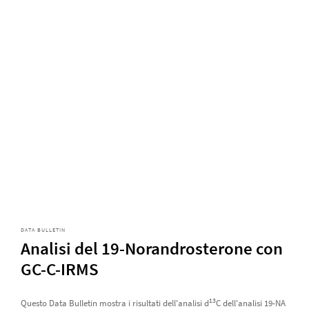
DATA BULLETIN
Analisi del 19-Norandrosterone con
GC-C-IRMS
13
Questo Data Bulletin mostra i risultati dell'analisi d
C dell'analisi 19-NA