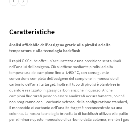
Caratteristiche
Analisi affidabile dell'ossigeno grazie alla pirolisi ad alta
temperatura e alla tecnologia backflush
Il rapid OXY cube offre un'accuratezza e una precisione senza rivali
nell'analisi dell'ossigeno. Ciò si ottiene mediante pirolisi ad alta
temperatura del campione fino a 1.450 ° C, con conseguente
conversione completa dell'ossigeno del campione in monossido di
carbonio dell'analita target. Inoltre, il tubo di pirolisi è blank-free in
quanto è realizzato in glassy carbon anziché in quarzo. Anche i
campioni fluorurati possono essere analizzati accuratamente, poiché
non reagiranno con il carbonio vetroso. Nella configurazione standard,
il monossido di carbonio dell'analita target è preconcentrato su una
colonna. La nostra tecnologia brevettata di backflush utilizza elio pulito
per eliminare questo monossido di carbonio dalla colonna, mentre i gas
sottoprodotti della pirolisi vengono reindirizzati e non viaggiano verso il
rilevatore a conducibilità termica.
Misurazioni dell'ossigeno fino a pochi ppm con detector a IR