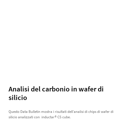
Analisi del carbonio in wafer di
silicio
Questo Data Bulletin mostra i risultati dell'analisi di chips di wafer di
silicio analizzati con inductar® CS cube.