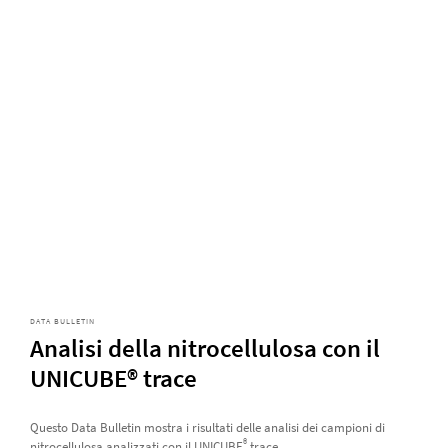
DATA BULLETIN
Analisi della nitrocellulosa con il
UNICUBE® trace
Questo Data Bulletin mostra i risultati delle analisi dei campioni di
®
nitrocellulosa analizzati con il UNICUBE
trace .