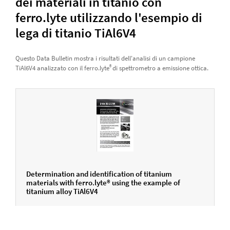
dei materiali in titanio con
ferro.lyte utilizzando l'esempio di
lega di titanio TiAl6V4
Questo Data Bulletin mostra i risultati dell'analisi di un campione
®
TiAl6V4 analizzato con il ferro.lyte
di spettrometro a emissione ottica.
Determination and identification of titanium
materials with ferro.lyte® using the example of
titanium alloy TiAl6V4