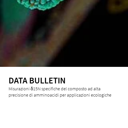
DATA BULLETIN
Misurazioni δ15N specifiche del composto ad alta
precisione di amminoacidi per applicazioni ecologiche