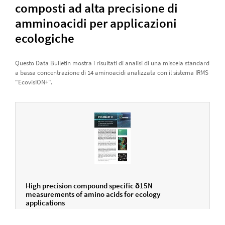
composti ad alta precisione di
amminoacidi per applicazioni
ecologiche
Questo Data Bulletin mostra i risultati di analisi di una miscela standard
a bassa concentrazione di 14 aminoacidi analizzata con il sistema IRMS
"EcovisION+".
High precision compound specific δ15N
measurements of amino acids for ecology
applications
INGLESE