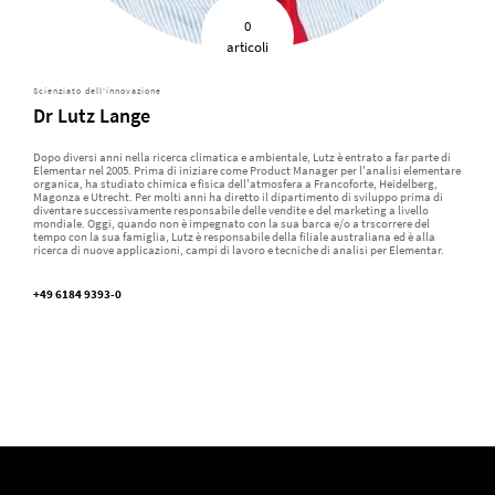
0
articoli
Scienziato dell'innovazione
Dr Lutz Lange
Dopo diversi anni nella ricerca climatica e ambientale, Lutz è entrato a far parte di
Elementar nel 2005. Prima di iniziare come Product Manager per l'analisi elementare
organica, ha studiato chimica e fisica dell'atmosfera a Francoforte, Heidelberg,
Magonza e Utrecht. Per molti anni ha diretto il dipartimento di sviluppo prima di
diventare successivamente responsabile delle vendite e del marketing a livello
mondiale. Oggi, quando non è impegnato con la sua barca e/o a trscorrere del
tempo con la sua famiglia, Lutz è responsabile della filiale australiana ed è alla
ricerca di nuove applicazioni, campi di lavoro e tecniche di analisi per Elementar.
+49 6184 9393-0